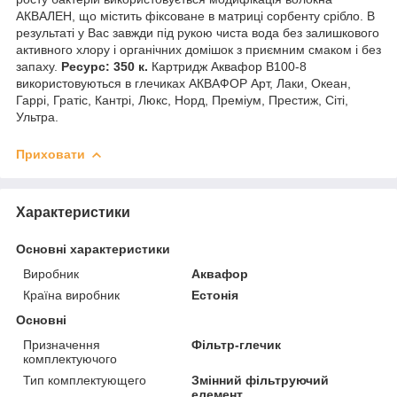
АКВАЛЕН, що містить фіксоване в матриці сорбенту срібло. В
результаті у Вас завжди під рукою чиста вода без залишкового
активного хлору і органічних домішок з приємним смаком і без
запаху.
Ресурс: 350 к.
Картридж Аквафор В100-8
використовуються в глечиках АКВАФОР Арт, Лаки, Океан,
Гаррі, Гратіс, Кантрі, Люкс, Норд, Преміум, Престиж, Сіті,
Ультра.
Приховати
Характеристики
Основні характеристики
Виробник
Аквафор
Країна виробник
Естонія
Основні
Призначення
Фільтр-глечик
комплектуючого
Тип комплектующего
Змінний фільтруючий
елемент