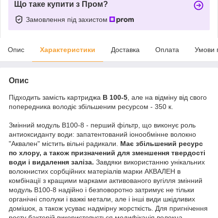
Що таке купити з Пром?
Замовлення під захистом
Опис
Характеристики
Доставка
Оплата
Умови 
Опис
Підходить замість картриджа
В 100-5
, але на відміну від свого
попередника володіє збільшеним ресурсом - 350 к.
Змінний модуль В100-8 - перший фільтр, що виконує роль
антиоксиданту води: запатентований іонообмінне волокно
"Аквален" містить вільні радикали.
Має збільшений ресурс
по хлору, а також призначений для зменшення твердості
води і видалення заліза.
Завдяки використанню унікальних
волокнистих сорбційних матеріалів марки АКВАЛЕН в
комбінації з кращими марками активованого вугілля змінний
модуль В100-8 надійно і безповоротно затримує не тільки
органічні сполуки і важкі метали, але і інші види шкідливих
домішок, а також усуває надмірну жорсткість. Для пригнічення
росту бактерій використовується модифікація волокна