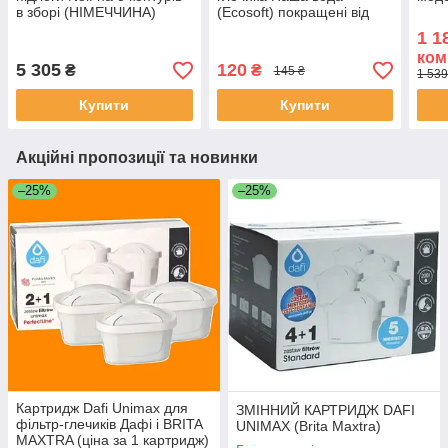
в зборі (НІМЕЧЧИНА)
(Ecosoft) покращені від
Dafi (Польща)
1 1
ком
5 305
120
₴
₴
145 ₴
1 539
Купити
Купити
Акційні пропозиції та новинки
–25%
–25%
Картридж Dafi Unimax для
ЗМІННИЙ КАРТРИДЖ DAFI
фільтр-глечиків Дафі і BRITA
UNIMAX (Brita Maxtra)
MAXTRA (ціна за 1 картридж)