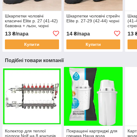
Шкарпетки чоловічі
Шкарпетки чоловічі стрейч
Шкар
класичні Elite р. 27 (41-42)
Elite р. 27-29 (42-44) чорні
(41-
бавовна + льон, чорні
стре
13
14
13
₴/пара
₴/пара
₴
Купити
Купити
Подібні товари компанії
Колектор для теплої
Покращені картриджі для
Карт
підлоги Nolf на 8 контурів
глечика Наша вода
мод