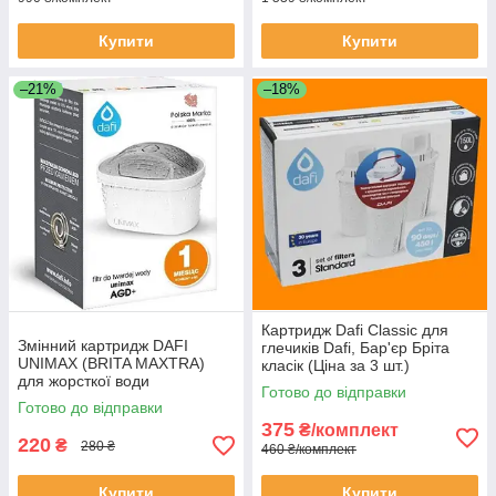
Купити
Купити
–21%
–18%
Картридж Dafi Classic для
Змінний картридж DAFI
глечиків Dafi, Бар'єр Бріта
UNIMAX (BRITA MAXTRA)
класік (Ціна за 3 шт.)
для жорсткої води
Готово до відправки
Готово до відправки
375
₴/комплект
220
₴
280 ₴
460 ₴/комплект
Купити
Купити