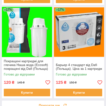
–17%
–17%
Покращені картриджі для
глечика Наша вода (Ecosoft)
Барьер 4 стандарт від Dafi
покращені від Dafi (Польща)
(Польща). Ціна за 1 картридж
Готово до відправки
Готово до відправки
120
125
₴
₴
145 ₴
150 ₴
Купити
Купити
Показати ще