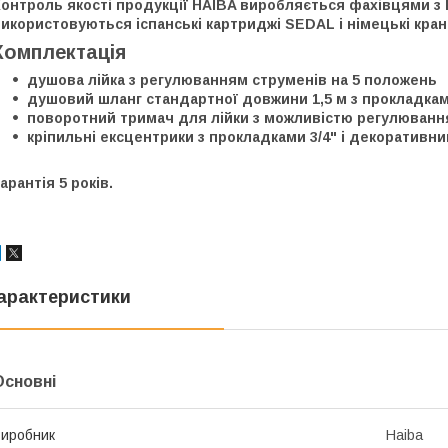
онтроль якості продукції HAIBA виробляється фахівцями з 
икористовуються іспанські картриджі SEDAL і німецькі кран
Комплектація
душова лійка з регулюванням струменів на 5 положень
душовий шланг стандартної довжини 1,5 м з прокладкам
поворотний тримач для лійки з можливістю регулювання
кріпильні ексцентрики з прокладками 3/4" і декоративн
арантія 5 років.
арактеристики
Основні
иробник
Haiba