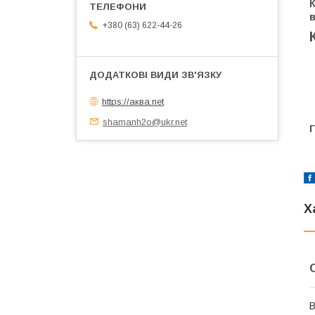
К
в
+380 (63) 622-44-26
https://аква.net
shamanh2o@ukr.net
Г
Х
В