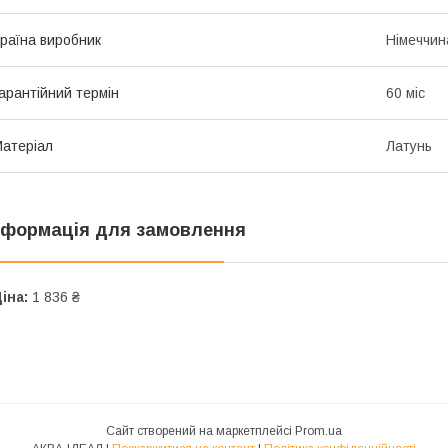
раїна виробник
Німеччин
арантійний термін
60 міс
атеріал
Латунь
нформація для замовлення
іна:
1 836 ₴
Сайт створений на маркетплейсі
Prom.ua