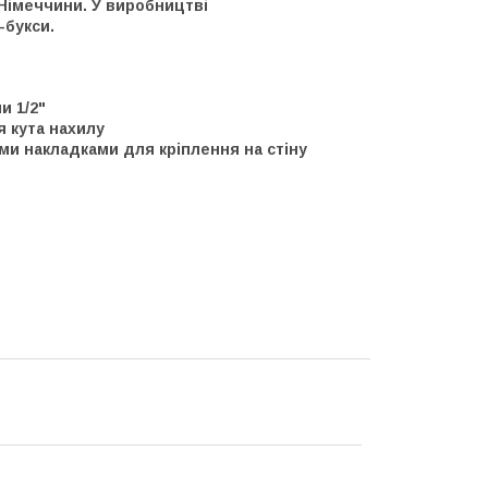
Німеччини. У виробництві
-букси.
и 1/2"
 кута нахилу
ими накладками для кріплення на стіну