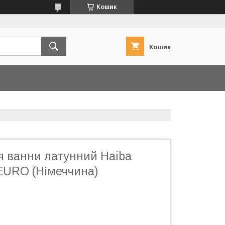
Кошик
Кошик
я ванни латунний Haiba
URO (Німеччина)