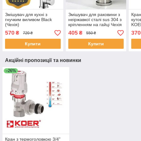
Змішувач для кухні з
Змішувач для раковини з
Кран
гнучким виливом Black
неіржавкої сталі sus 304 з
куто
(Чехія)
кріпленням на гайці Чехія
KOER
570
405
370
₴
₴
720 ₴
550 ₴
Купити
Купити
Акційні пропозиції та новинки
–26%
Кран з термоголовкою 3/4"