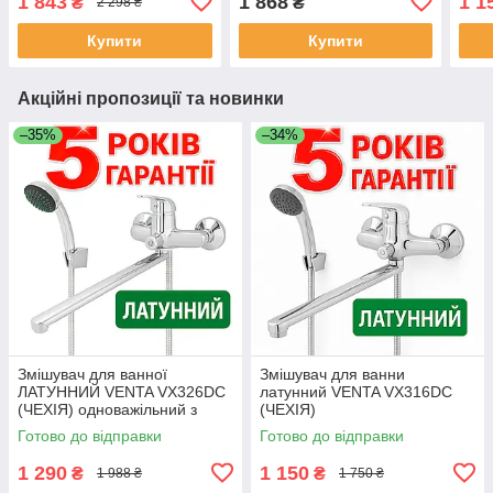
1 843
1 868
1 1
₴
₴
2 298 ₴
Купити
Купити
Акційні пропозиції та новинки
–35%
–34%
Змішувач для ванної
Змішувач для ванни
ЛАТУННИЙ VENTA VX326DC
латунний VENTA VX316DC
(ЧЕХІЯ) одноважільний з
(ЧЕХІЯ)
довгим поворотним виливом
Готово до відправки
Готово до відправки
носиком гусаком
1 290
1 150
₴
₴
1 988 ₴
1 750 ₴