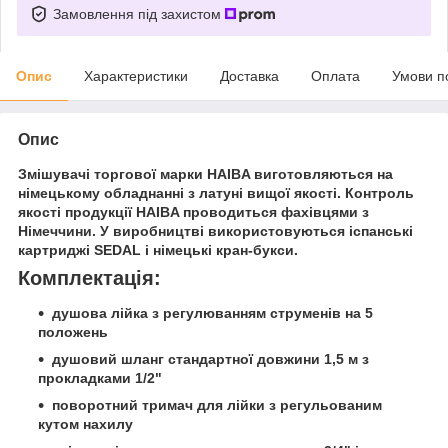
Замовлення під захистом
Опис
Характеристики
Доставка
Оплата
Умови п
Опис
Змішувачі торгової марки HAIBA виготовляються на
німецькому обладнанні з латуні вищої якості. Контроль
якості продукції HAIBA проводиться фахівцями з
Німеччини. У виробництві використовуються іспанські
картриджі SEDAL і німецькі кран-букси.
Комплектація:
душова лійка з регулюванням струменів на 5
положень
душовий шланг стандартної довжини 1,5 м з
прокладками 1/2"
поворотний тримач для лійки з регульованим
кутом нахилу