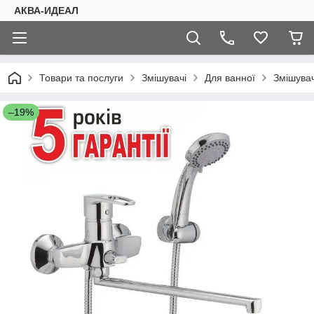
АКВА-ИДЕАЛ
Товари та послуги
Змішувачі
Для ванної
Змішува
–19%