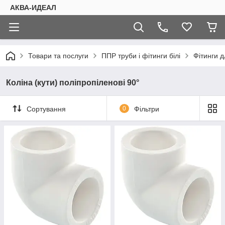
АКВА-ИДЕАЛ
Товари та послуги
ППР труби і фітинги білі
Фітинги д
Коліна (кути) поліпропіленові 90°
Сортування
0
Фільтри